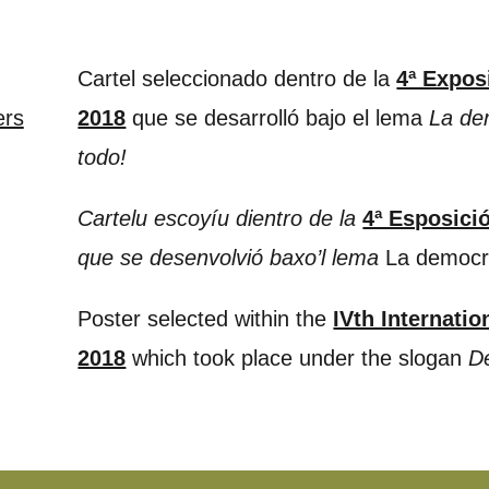
Cartel seleccionado dentro de la
4ª Expos
ers
2018
que se desarrolló bajo el lema
La de
todo!
Cartelu escoyíu dientro de la
4ª Esposici
que se desenvolvió baxo’l lema
La democra
Poster selected within the
IVth Internatio
2018
which took place under the slogan
D