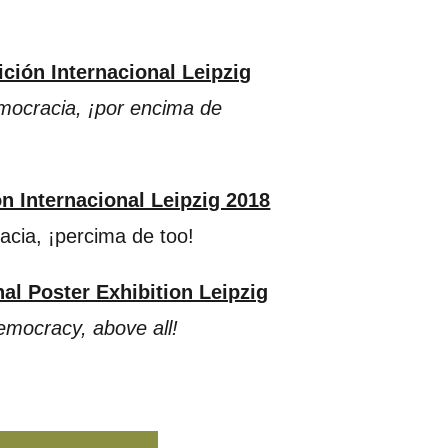
ición Internacional Leipzig
mocracia, ¡por encima de
ón Internacional Leipzig 2018
cia, ¡percima de too!
nal Poster Exhibition Leipzig
emocracy, above all!